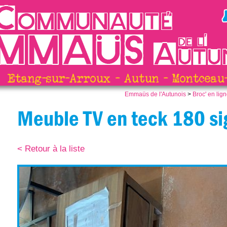
Etang-sur-Arroux - Autun - Montceau-
Emmaüs de l'Autunois
>
Broc' en lig
Meuble TV en teck 180 s
< Retour à la liste