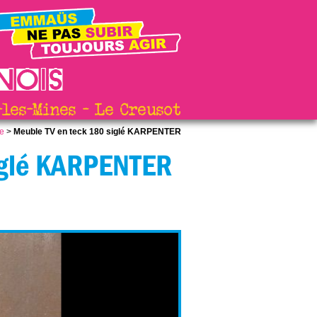
les-Mines - Le Creusot
ne
>
Meuble TV en teck 180 siglé KARPENTER
iglé KARPENTER