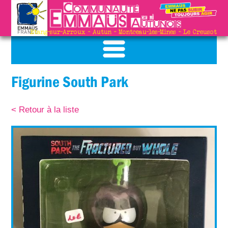
Etang-sur-Arroux - Autun - Montceau-les-Mines - Le Creusot
Figurine South Park
< Retour à la liste